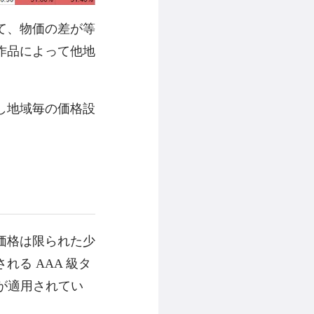
て、物価の差が等
作品によって他地
し地域毎の価格設
価格は限られた少
る AAA 級タ
れが適用されてい