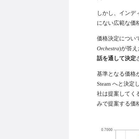
しかし、インディ
にない広範な価
価格決定について Dev
Orchestra
)が答
話を通して決定
基準となる価格
Steam へと
社は提案してく
みで提案する価格