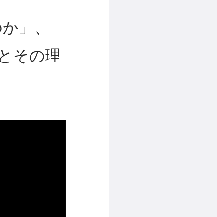
のか」、
法とその理