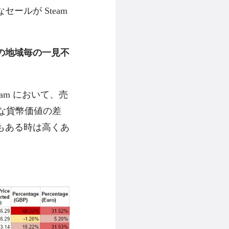
ルが Steam
の地域毎の一見不
am において、売
な貨幣価値の差
もある時は高くあ
。