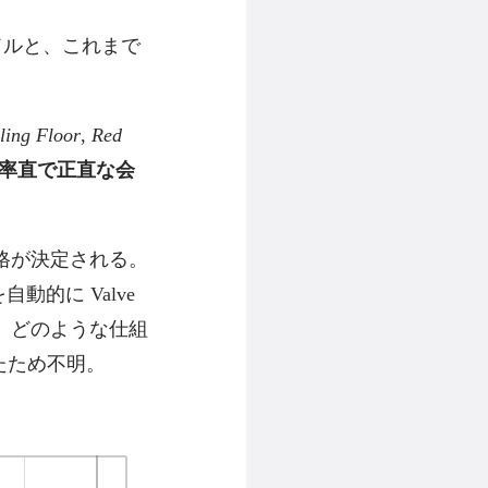
 ドルと、これまで
lling Floor
,
Red
率直で正直な会
格が決定される。
動的に Valve
。どのような仕組
たため不明。