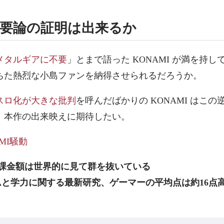
不要論の証明は出来るか
メタルギアに不要
」とまで語った KONAMI が満を持
ちた熱烈な小島ファンを納得させられるだろうか。
スロ化が大きな批判
を呼んだばかりの KONAMI はこ
、本作の出来映えに期待したい。
MI騒動
課金額は世界的に見て群を抜いている
ムと学力に関する最新研究、ゲーマーの平均点は約16点