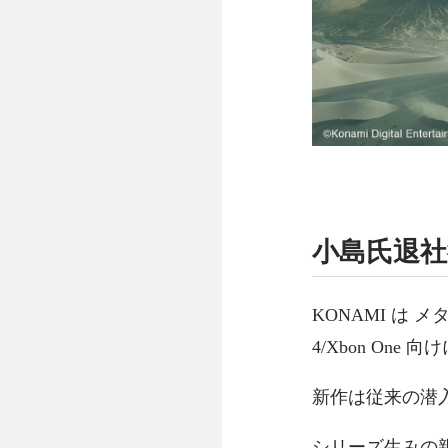
小島氏退
KONAMI は メタ
4/Xbon One
新作は従来の潜
シリーズ生みの