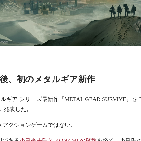
社後、初のメタルギア新作
ルギア シリーズ最新作『METAL GEAR SURVIVE』を PC/Pl
 向けに発表した。
入アクションゲームではない。
親である
小島秀夫氏と KONAMI の確執
を経て、小島氏