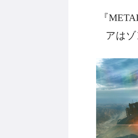
『META
アはゾ