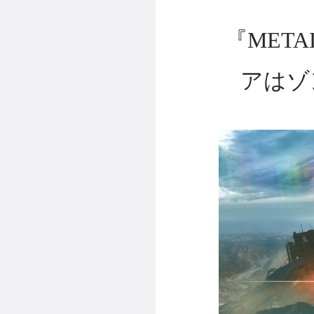
『META
アはゾ